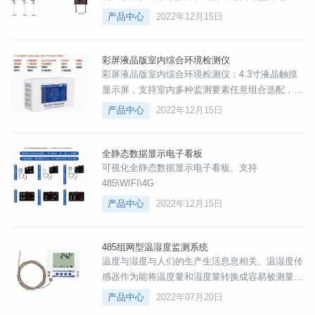
度】【湿度】【日照时间】【PM2.5空气质量】
产品中心
2022年12月15日
【空气负氧离子】等多种气象参数，还可以根据用
户的需要增加【二氧化碳】【噪声】等污染指数的
监测。②、气象观测要素的配置方式可以根据景区
彩屏液晶版室内综合环境检测仪
实际情况进行灵和配置，同时为了满足景区实时监
彩屏液晶版室内综合环境检测仪：4.3寸液晶触摸
测的需要，还需配备显示【LED显示大屏幕】等设
显示屏，支持室内多种监测要素任意组合选配，最
备。③、提供云服务及APP客户端，提供二次开发
多可同时选配15种要素。支持RS485、4G网络、
产品中心
2022年12月15日
WiFi网络、RJ45网口等多种通讯上传数据方式。
针对室内【温湿度】【二氧化碳】
【pm2.5/pm10】【TVOC】【光照强度】等要素
全静态数据显示电子看板
进行实时数据监测，同时还可选配【甲醛】、【氨
可视化全静态数据显示电子看板、支持
气】、【硫化氢】、【氧气】等其他要素。一机多
485\WIFI\4G
用，集成度高，10-30vdc宽压供电
产品中心
2022年12月15日
485组网型温湿度监测系统
温度与湿度与人们的生产生活息息相关。温湿度传
感器作为能将温度量和湿度量转换成容易被测量处
理的电信号的设备或装置，广泛应用于工农业生
产品中心
2022年07月20日
产、气象、环保、国防、科研等经常需要对环境或