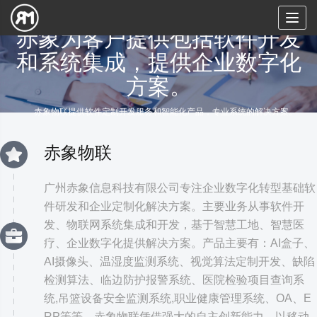
Toggl
naviga
赤象为客户提供包括软件开发
和系统集成，提供企业数字化
方案。
赤象物联提供软件定制开发服务和智能化产品，专业系统的解决方案。
赤象物联
广州赤象信息科技有限公司专注企业数字化转型基础软
件研发和企业定制化解决方案。主要业务从事软件开
发、物联网系统集成和开发，基于智慧工地、智慧医
疗、企业数字化提供解决方案。产品主要有：AI盒子、
AI摄像头、温湿度监测系统、视觉算法定制开发、缺陷
检测算法、临边防护报警系统、医院检验项目查询系
统,吊篮设备安全监测系统,职业健康管理系统、OA、E
RP等等。赤象物联凭借强大的自主创新能力，以移动