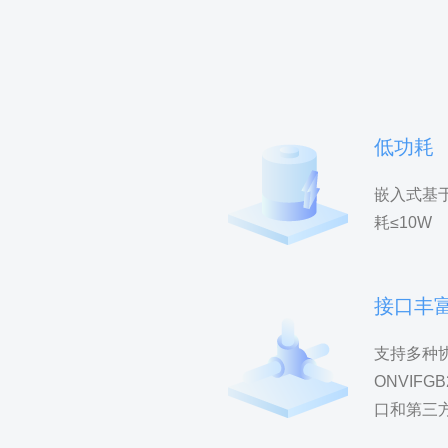
低功耗
嵌入式基
耗≤10W
接口丰
支持多种协
ONVIFG
口和第三