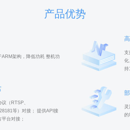
产品优势
支
于ARM架构，降低功耗 整机功
化
持
富
议（RTSP、
灵
B28181等）对接； 提供API接
的
方平台对接；