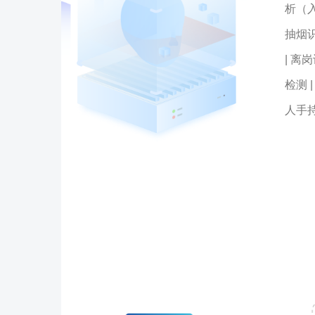
析（
抽烟识
| 离
检测 
人手持