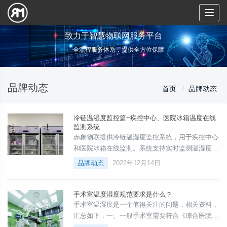
Toggl
naviga
致力于智慧物联网服务平台
全流程服务体系，提供全方位保障
品牌动态
首页
品牌动态
冷链温湿度监控篇~疾控中心、医院冰箱温度在线
监测系统
赤象物联提供冷链温湿度监控系统，用于疾控中心
和医院冰箱在线监测。系统支持实时监测温湿度数
据，查看历史数据，生成温度曲线。异常情况下会
品牌动态
2022年12月14日
报警并发送通知，可根据温控设备要求分配权限。
手术室温度湿度规范要求是什么？
手术室温湿度是一个值得关注的问题，相关资料，
汇总如下，一、一般手术室需要符合《综合医院建
筑设计规范》GB51039－2014要求：一般手术室