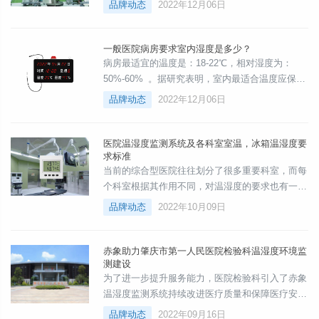
品牌动态
2022年12月06日
室内温度冬季不宜低于20℃，夏季不宜高于26℃；
室内相对湿度不宜低于30％，夏季不宜高于65％。
应采用末端过滤器效率不低于高中效过滤器的空调
一般医院病房要求室内湿度是多少？
系统或全新风通风系统。室内应保持正压，换气次
病房最适宜的温度是：18-22℃，相对湿度为：
数不得低于6次/h。噪声应不大于50dB(A)。室内采
50%-60% 。据研究表明，室内最适合温度应保持
暖计算温度以下选取：用
在室温达 18℃ 时，相对湿度应保持在30—40%，
品牌动态
2022年12月06日
室温达 25℃ 时，相对湿度应保持在 40—50% 为
最宜。家庭有宝宝的家庭，室内温度以20℃左右为
宜，湿度宜保持在50%～60%。可根据小儿怕冷、
医院温湿度监测系统及各科室室温，冰箱温湿度要
求标准
怕热的特点适当调节。有些国家，对医院的病房面
当前的综合型医院往往划分了很多重要科室，而每
积有规定。如日本规定的最低标准，单人病房平均
个科室根据其作用不同，对温湿度的要求也有一定
每人为63平方米
差别。例如，按照医院洁净手术部建筑技术规范》
品牌动态
2022年10月09日
（GB 50333-2013），洁净手术室、手术循环室、
手术室前室、无菌敷料室、未拆封器械、无菌药
品、一次性物品和精密仪器存放室等，通常都需要
赤象助力肇庆市第一人民医院检验科温湿度环境监
测建设
维持在21℃-25℃之间，湿度在30%~60%左右。与
为了进一步提升服务能力，医院检验科引入了赤象
此不同的是，无菌物品存放区温度要低于24℃，新
温湿度监测系统持续改进医疗质量和保障医疗安
生儿室的湿度要比其他科室高
全，优化医疗环境，打造服务品牌，为人民群众提
品牌动态
2022年09月16日