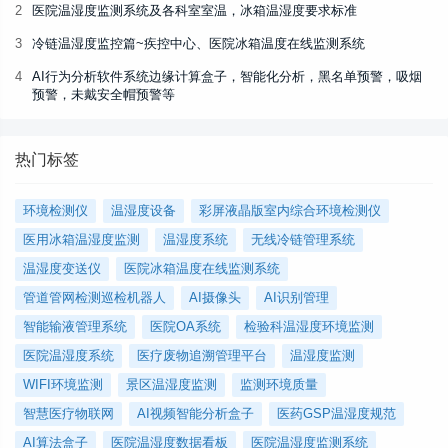
2
医院温湿度监测系统及各科室室温，冰箱温湿度要求标准
3
冷链温湿度监控篇~疾控中心、医院冰箱温度在线监测系统
4
AI行为分析软件系统边缘计算盒子，智能化分析，黑名单预警，吸烟
预警，未戴安全帽预警等
热门标签
环境检测仪
温湿度设备
彩屏液晶版室内综合环境检测仪
医用冰箱温湿度监测
温湿度系统
无线冷链管理系统
温湿度变送仪
医院冰箱温度在线监测系统
管道管网检测巡检机器人
AI摄像头
AI识别管理
智能输液管理系统
医院OA系统
检验科温湿度环境监测
医院温湿度系统
医疗废物追溯管理平台
温湿度监测
WIFI环境监测
景区温湿度监测
监测环境质量
智慧医疗物联网
AI视频智能分析盒子
医药GSP温湿度规范
AI算法盒子
医院温湿度数据看板
医院温湿度监测系统