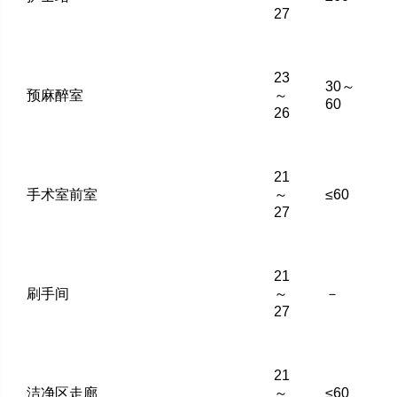
27
23
30～
预麻醉室
～
60
26
21
手术室前室
～
≤60
27
21
刷手间
～
－
27
21
洁净区走廊
～
≤60