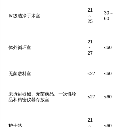
21
30～
Ⅳ级洁净手术室
～
60
25
21
体外循环室
～
≤60
27
无菌敷料室
≤27
≤60
未拆封器械、无菌药品、一次性物
≤27
≤60
品和精密仪器存放室
21
护士站
～
≤60