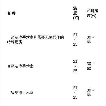
温
相对湿
名 称
度
度(%)
(℃)
21
Ⅰ级洁净手术室和需要无菌操作的
30～
～
特殊用房
60
25
21
30～
Ⅱ级洁净手术室
～
60
25
21
30～
Ⅲ级洁净手术室
～
60
25