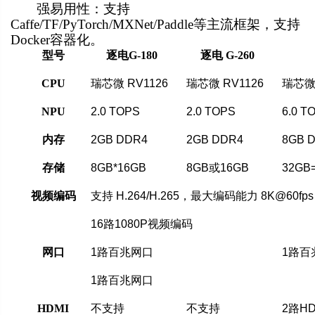
强易用性：支持
Caffe/TF/PyTorch/MXNet/Paddle等主流框架，支持
Docker容器化。
型号
逐电
G-180
逐电
G-260
CPU
瑞芯微
RV1126
瑞芯微
RV1126
瑞芯
NPU
2.0 TOPS
2.0 TOPS
6.0 T
内存
2GB DDR4
2GB DDR4
8GB 
存储
8GB*16GB
8GB或16GB
32GB
视频编码
支持
H.264/H.265，最大编码能力 8K@60f
16路1080P视频编码
网口
1路百兆网口
1路百
1路百兆网口
HDMI
不支持
不支持
2路H