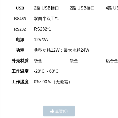
USB
2路 USB接口
2路 USB接口
4路 
RS485
双向半双工
*1
RS232
RS232*1
电源
12V/2A
功耗
典型功耗
12W；最大功耗24W
外壳材质
钣金
钣金
铝合
工作温度
-20°C ~ 60°C
工作湿度
0%~90％（无凝霜）
点赞(
0
)