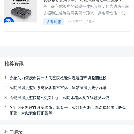
16路视觉算法盒子、 AI视觉算法盒子上线啦~
叫AI边缘计算盒子是一种运用人工智能技术对视频
基于嵌入式架构的软硬一体机设备，包含边缘云服
进行实时分析和处理的边缘设备。通过边缘计算、
务器和边缘终端两类硬件形态，具备高性能、低功
深度学习算法、
耗、国产化等优势特色，支持人脸识别、全目标
品牌动态
2023年11月16日
（脸/人/非/车）结构化、视频分析（入侵、脱岗、
烟火等）、行为识别（抽烟、打电话、入侵、人员
脱岗）等30多种算法分析功能。抽烟识别 | 打手机
识别 | 口罩识别 | 厨师工作帽识别 | 厨房夜间老鼠
识别 | 安全帽识别 | 烟雾识别 | 火焰识别 | 反光衣
识别 | 离
推荐资讯
1
赤象助力肇庆市第一人民医院检验科温湿度环境监测建设
2
医院温湿度监测系统及各科室室温，冰箱温湿度要求标准
3
冷链温湿度监控篇~疾控中心、医院冰箱温度在线监测系统
4
AI行为分析软件系统边缘计算盒子，智能化分析，黑名单预警，吸烟
预警，未戴安全帽预警等
热门标签