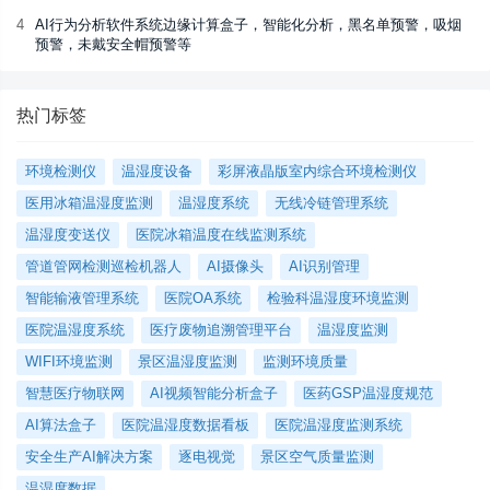
4
AI行为分析软件系统边缘计算盒子，智能化分析，黑名单预警，吸烟
预警，未戴安全帽预警等
热门标签
环境检测仪
温湿度设备
彩屏液晶版室内综合环境检测仪
医用冰箱温湿度监测
温湿度系统
无线冷链管理系统
温湿度变送仪
医院冰箱温度在线监测系统
管道管网检测巡检机器人
AI摄像头
AI识别管理
智能输液管理系统
医院OA系统
检验科温湿度环境监测
医院温湿度系统
医疗废物追溯管理平台
温湿度监测
WIFI环境监测
景区温湿度监测
监测环境质量
智慧医疗物联网
AI视频智能分析盒子
医药GSP温湿度规范
AI算法盒子
医院温湿度数据看板
医院温湿度监测系统
安全生产AI解决方案
逐电视觉
景区空气质量监测
温湿度数据