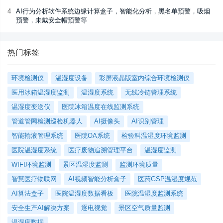
4
AI行为分析软件系统边缘计算盒子，智能化分析，黑名单预警，吸烟
预警，未戴安全帽预警等
热门标签
环境检测仪
温湿度设备
彩屏液晶版室内综合环境检测仪
医用冰箱温湿度监测
温湿度系统
无线冷链管理系统
温湿度变送仪
医院冰箱温度在线监测系统
管道管网检测巡检机器人
AI摄像头
AI识别管理
智能输液管理系统
医院OA系统
检验科温湿度环境监测
医院温湿度系统
医疗废物追溯管理平台
温湿度监测
WIFI环境监测
景区温湿度监测
监测环境质量
智慧医疗物联网
AI视频智能分析盒子
医药GSP温湿度规范
AI算法盒子
医院温湿度数据看板
医院温湿度监测系统
安全生产AI解决方案
逐电视觉
景区空气质量监测
温湿度数据