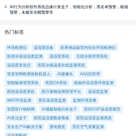
4
AI行为分析软件系统边缘计算盒子，智能化分析，黑名单预警，吸烟
预警，未戴安全帽预警等
热门标签
环境检测仪
温湿度设备
彩屏液晶版室内综合环境检测仪
医用冰箱温湿度监测
温湿度系统
无线冷链管理系统
温湿度变送仪
医院冰箱温度在线监测系统
管道管网检测巡检机器人
AI摄像头
AI识别管理
智能输液管理系统
医院OA系统
检验科温湿度环境监测
医院温湿度系统
医疗废物追溯管理平台
温湿度监测
WIFI环境监测
景区温湿度监测
监测环境质量
智慧医疗物联网
AI视频智能分析盒子
医药GSP温湿度规范
AI算法盒子
医院温湿度数据看板
医院温湿度监测系统
安全生产AI解决方案
逐电视觉
景区空气质量监测
温湿度数据